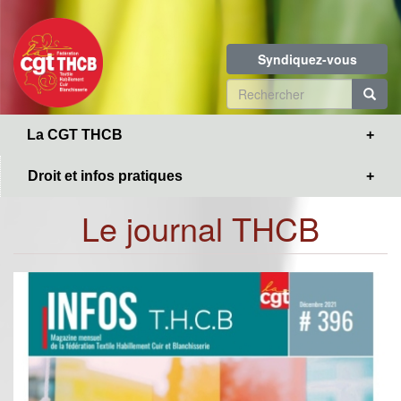
Toggle
Aller
navigation
au
contenu
Syndiquez-vous
principal
Formulaire
de
R
La CGT THCB
recherche
Droit et infos pratiques
Le journal THCB