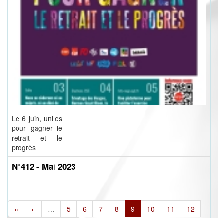
Le 6 juin, uni.es
pour gagner le
retrait et le
progrès
N°412 - Mai 2023
‹‹
‹
…
5
6
7
8
9
10
11
12