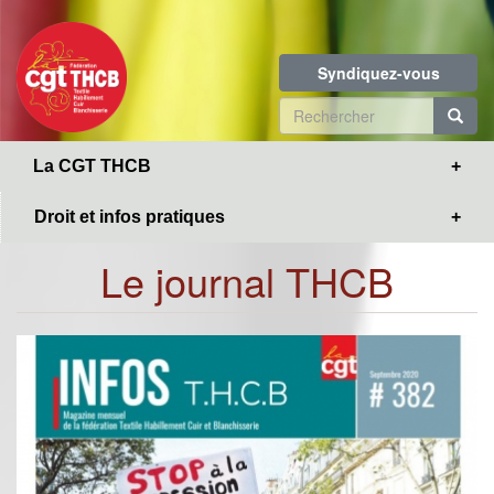
Toggle
Aller
navigation
au
contenu
Syndiquez-vous
principal
Formulaire
de
R
La CGT THCB
recherche
Droit et infos pratiques
Le journal THCB