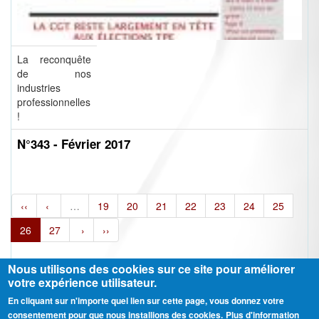
La reconquête
de nos
industries
professionnelles
!
N°343 - Février 2017
‹‹
‹
…
19
20
21
22
23
24
25
26
27
›
››
Nous utilisons des cookies sur ce site pour améliorer
votre expérience utilisateur.
En cliquant sur n'importe quel lien sur cette page, vous donnez votre
Ⓒ CGT Fédération THCB - Tous les droits réservés -
Mentions légales
consentement pour que nous installions des cookies.
Plus d'information