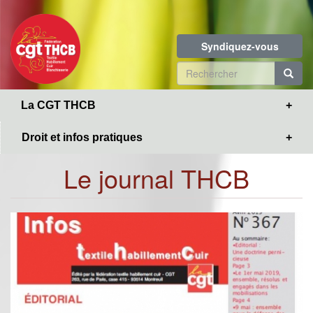
Toggle
Aller
navigation
au
contenu
Syndiquez-vous
principal
Formulaire
de
R
La CGT THCB
recherche
Droit et infos pratiques
Le journal THCB