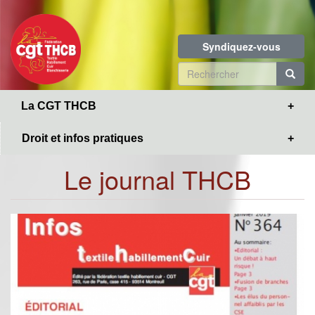
Toggle
Aller
navigation
au
contenu
Syndiquez-vous
principal
Formulaire
de
R
La CGT THCB
recherche
Droit et infos pratiques
Le journal THCB