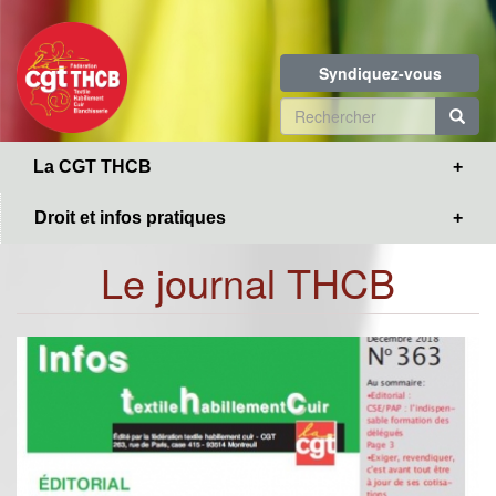
Toggle
Aller
navigation
au
contenu
Syndiquez-vous
principal
Formulaire
de
R
La CGT THCB
recherche
Droit et infos pratiques
Le journal THCB