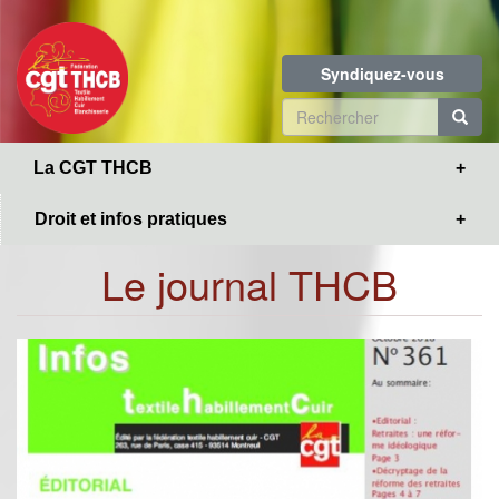
Toggle
Aller
navigation
au
contenu
Syndiquez-vous
principal
Formulaire
de
R
La CGT THCB
recherche
Droit et infos pratiques
Le journal THCB