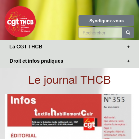
Toggle
Aller
navigation
au
contenu
Syndiquez-vous
principal
Formulaire
de
R
La CGT THCB
recherche
Droit et infos pratiques
Le journal THCB