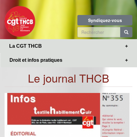
Toggle
Aller
navigation
au
contenu
Syndiquez-vous
principal
Formulaire
de
R
La CGT THCB
recherche
Droit et infos pratiques
Le journal THCB