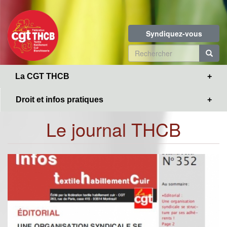
Toggle
Aller
navigation
au
contenu
Syndiquez-vous
principal
Formulaire
de
R
La CGT THCB
recherche
Droit et infos pratiques
Le journal THCB