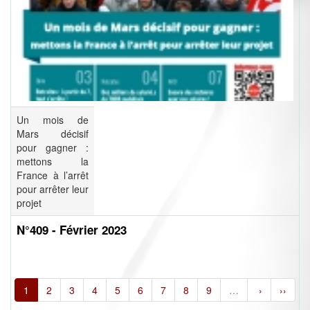
Un mois de
Mars décisif
pour gagner :
mettons la
France à l’arrêt
pour arrêter leur
projet
N°409 - Février 2023
1
2
3
4
5
6
7
8
9
…
›
››