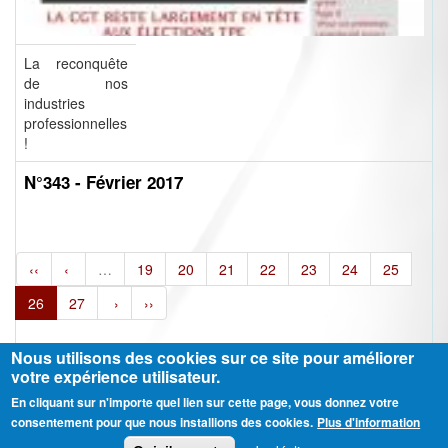
La reconquête
de nos
industries
professionnelles
!
N°343 - Février 2017
‹‹
‹
…
19
20
21
22
23
24
25
26
27
›
››
Nous utilisons des cookies sur ce site pour améliorer
votre expérience utilisateur.
En cliquant sur n'importe quel lien sur cette page, vous donnez votre
Ⓒ CGT Fédération THCB - Tous les droits réservés -
Mentions légales
consentement pour que nous installions des cookies.
Plus d'information
Contactez-nous