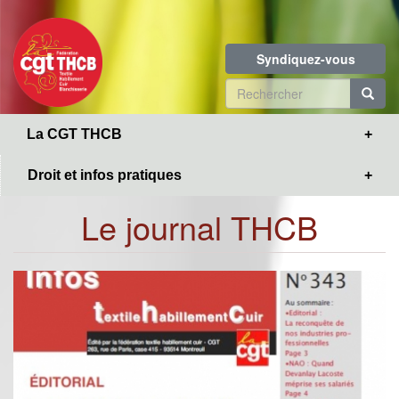
Toggle
Aller
navigation
au
contenu
Syndiquez-vous
principal
Formulaire
de
R
La CGT THCB
recherche
Droit et infos pratiques
Le journal THCB