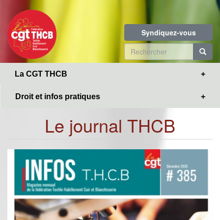
Toggle
Aller
navigation
au
contenu
Syndiquez-vous
principal
Formulaire
de
R
La CGT THCB
recherche
Droit et infos pratiques
Le journal THCB