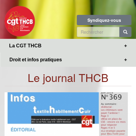
Toggle
Aller
navigation
au
contenu
Syndiquez-vous
principal
Formulaire
de
R
La CGT THCB
recherche
Droit et infos pratiques
Le journal THCB