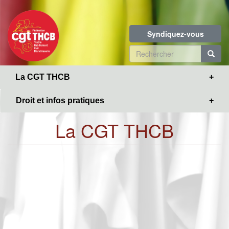
Toggle
Aller
navigation
au
contenu
Syndiquez-vous
principal
Formulaire
de
R
La CGT THCB
recherche
Droit et infos pratiques
La CGT THCB