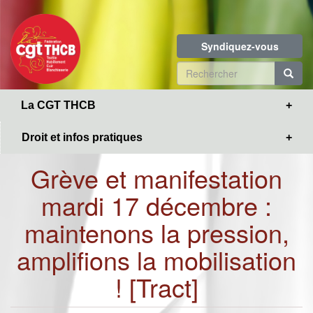
Toggle
Aller
navigation
au
contenu
Syndiquez-vous
principal
Formulaire
de
R
La CGT THCB
recherche
Droit et infos pratiques
Grève et manifestation
mardi 17 décembre :
maintenons la pression,
amplifions la mobilisation
! [Tract]