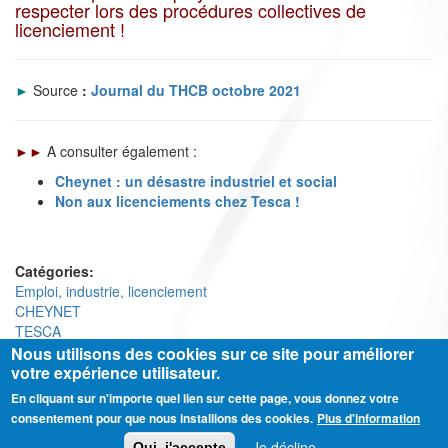
respecter lors des procédures collectives de
licenciement !
►
Source
:
Journal du THCB octobre 2021
►►
A consulter également :
Cheynet : un désastre industriel et social
Non aux licenciements chez Tesca !
Catégories:
Emploi, industrie, licenciement
CHEYNET
TESCA
Nous utilisons des cookies sur ce site pour améliorer
votre expérience utilisateur.
En cliquant sur n'importe quel lien sur cette page, vous donnez votre
Ⓒ CGT Fédération THCB - Tous les droits réservés -
Mentions légales
consentement pour que nous installions des cookies.
Plus d'information
Contactez-nous
Je décline
Oui, j'accepte