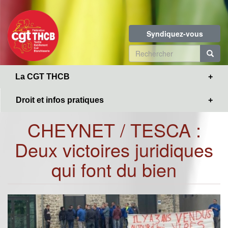
Toggle
Aller
navigation
au
contenu
Syndiquez-vous
principal
Formulaire
de
R
La CGT THCB
recherche
Droit et infos pratiques
CHEYNET / TESCA :
Deux victoires juridiques
qui font du bien