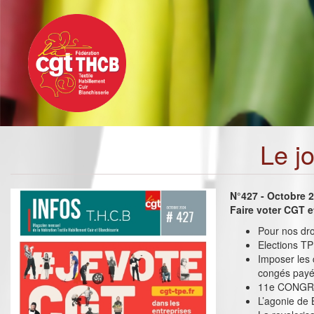
Toggle
Aller
navigation
au
contenu
principal
Le j
N°427 - Octobre 
Faire voter CGT e
Pour nos dro
Elections TPE
Imposer les 
congés pay
11e CONGRES
L’agonie de 