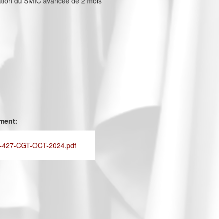
sation du SMIC avancée de 2 mois
ement:
-427-CGT-OCT-2024.pdf