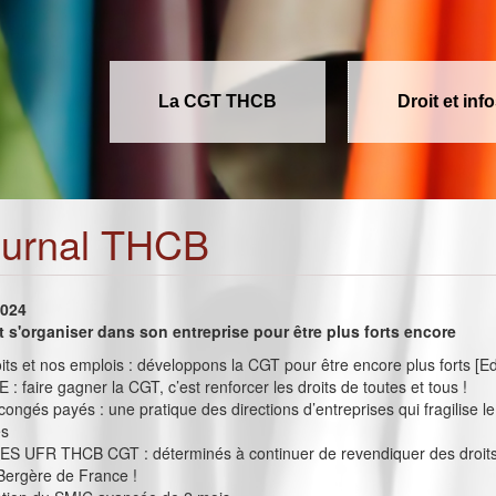
La CGT THCB
Droit et inf
ournal THCB
2024
t s'organiser dans son entreprise pour être plus forts encore
its et nos emplois : développons la CGT pour être encore plus forts [Ed
 : faire gagner la CGT, c’est renforcer les droits de toutes et tous !
congés payés : une pratique des directions d’entreprises qui fragilise le
és
 UFR THCB CGT : déterminés à continuer de revendiquer des droits
Bergère de France !