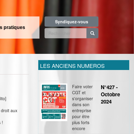
Syndiquez-vous
os pratiques
Formulaire
de
Rechercher
recherche
LES ANCIENS NUMEROS
Faire voter
N°427 -
CGT et
Octobre
ito]
s'organiser
2024
dans son
 droit aux
entreprise
pour être
 !
plus forts
encore