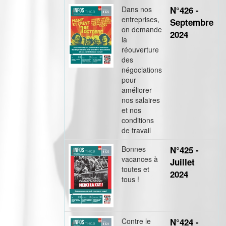
Dans nos
N°426 -
entreprises,
Septembre
on demande
2024
la
réouverture
des
négociations
pour
améliorer
nos salaires
et nos
conditions
de travail
Bonnes
N°425 -
vacances à
Juillet
toutes et
2024
tous !
Contre le
N°424 -