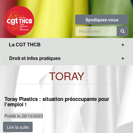
Toggle
Aller
navigation
au
contenu
Syndiquez-vous
principal
Formulaire
de
R
La CGT THCB
recherche
Droit et infos pratiques
TORAY
Toray Plastics : situation préoccupante pour
l’emploi !
Publié le 26/10/2023
Lire la suite
de Toray Plastics : situation préoccupante pour l’emplo