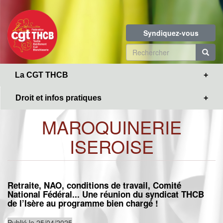
Toggle
Aller
navigation
au
contenu
Syndiquez-vous
principal
Formulaire
de
R
La CGT THCB
recherche
Droit et infos pratiques
MAROQUINERIE
ISEROISE
Retraite, NAO, conditions de travail, Comité
National Fédéral... Une réunion du syndicat THCB
de l’Isère au programme bien chargé !
Publié le 25/04/2025