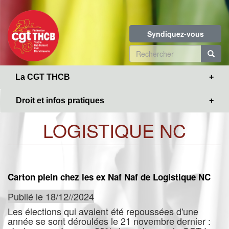
Toggle
Aller
navigation
au
contenu
Syndiquez-vous
principal
Formulaire
de
R
La CGT THCB
recherche
Droit et infos pratiques
LOGISTIQUE NC
Carton plein chez les ex Naf Naf de Logistique NC
Publié le 18/12//2024
Les élections qui avaient été repoussées d'une
année se sont déroulées le 21 novembre dernier :