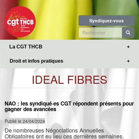
Toggle
Aller
navigation
au
contenu
Syndiquez-vous
principal
Formulaire
de
R
La CGT THCB
recherche
Droit et infos pratiques
IDEAL FIBRES
NAO : les syndiqué·es CGT répondent présents pour
gagner des avancées
Publié le 24/04/2024
De nombreuses Négociations Annuelles
Obligatoires ont eu lieu ces dernières semaines.