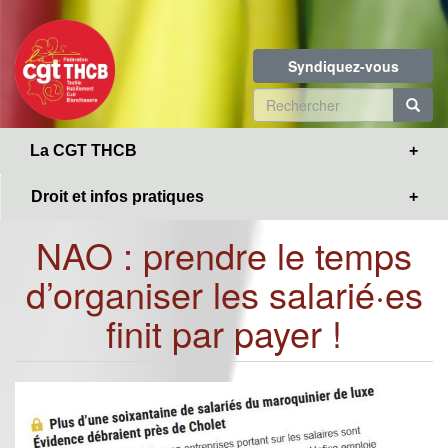
Toggle
Aller
navigation
au
contenu
Syndiquez-vous
principal
Formulaire
de
R
La CGT THCB
recherche
Droit et infos pratiques
NAO : prendre le temps
d’organiser les salarié·es
finit par payer !