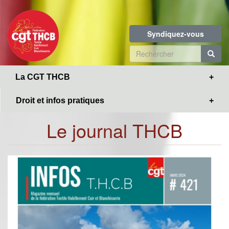
Toggle
Aller
navigation
au
contenu
Syndiquez-vous
principal
Formulaire
de
R
La CGT THCB
recherche
Droit et infos pratiques
Le journal THCB