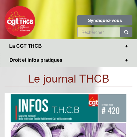
Toggle
Aller
navigation
au
contenu
Syndiquez-vous
principal
Formulaire
de
R
La CGT THCB
recherche
Droit et infos pratiques
Le journal THCB