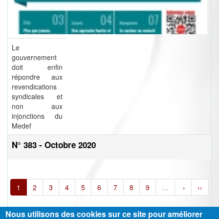
Le
gouvernement
doit enfin
répondre aux
revendications
syndicales et
non aux
injonctions du
Medef
N° 383 - Octobre 2020
1
2
3
4
5
6
7
8
9
…
›
››
Nous utilisons des cookies sur ce site pour améliorer