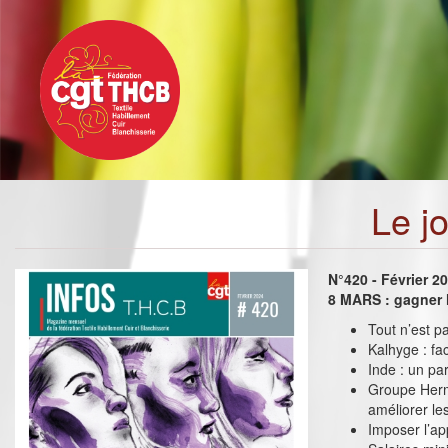
Toggle
Aller
navigation
au
contenu
principal
Le j
N°420 - Février 2
8 MARS : gagner l
Tout n’est p
Kalhyge : fa
Inde : un pa
Groupe Herm
améliorer les
Imposer l’ap