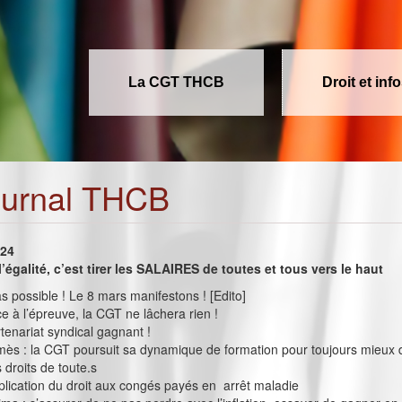
La CGT THCB
Droit et inf
ournal THCB
024
’égalité, c’est tirer les SALAIRES de toutes et tous vers le haut
as possible ! Le 8 mars manifestons ! [Edito]
ce à l’épreuve, la CGT ne lâchera rien !
rtenariat syndical gagnant !
ès : la CGT poursuit sa dynamique de formation pour toujours mieux 
 droits de toute.s
plication du droit aux congés payés en arrêt maladie