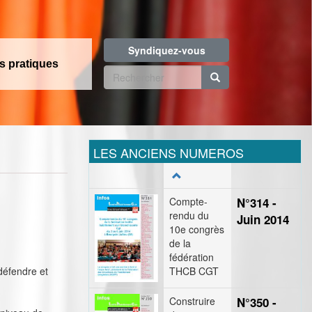
Syndiquez-vous
os pratiques
Formulaire
de
Rechercher
recherche
LES ANCIENS NUMEROS
Compte-
N°314 -
rendu du
Juin 2014
10e congrès
de la
fédération
défendre et
THCB CGT
Construire
N°350 -