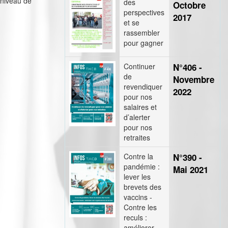
 niveau de
des
Octobre
perspectives
2017
et se
rassembler
pour gagner
Continuer
N°406 -
de
Novembre
revendiquer
2022
pour nos
salaires et
d’alerter
pour nos
retraites
Contre la
N°390 -
pandémie :
Mai 2021
lever les
brevets des
vaccins -
Contre les
reculs :
améliorer