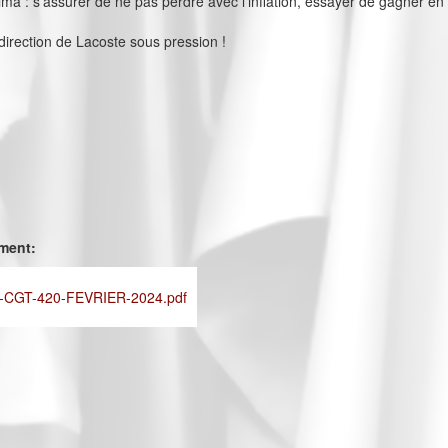
ima : s’assurer de ne pas perdre avec l’inflation, essayer de gagner en
 direction de Lacoste sous pression !
ement:
CGT-420-FEVRIER-2024.pdf