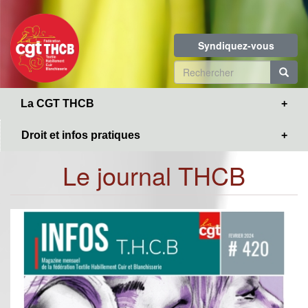
Toggle
Aller
navigation
au
contenu
Syndiquez-vous
principal
Formulaire
de
R
La CGT THCB
recherche
Droit et infos pratiques
Le journal THCB