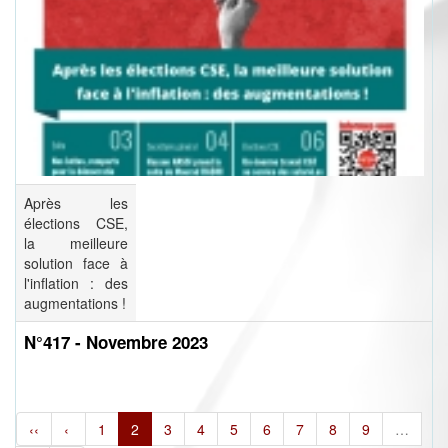
Après les
élections CSE,
la meilleure
solution face à
l'inflation : des
augmentations !
N°417 - Novembre 2023
‹‹
‹
1
2
3
4
5
6
7
8
9
…