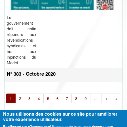
Le
gouvernement
doit enfin
répondre aux
revendications
syndicales et
non aux
injonctions du
Medef
N° 383 - Octobre 2020
1
2
3
4
5
6
7
8
9
…
›
››
Nous utilisons des cookies sur ce site pour améliorer
votre expérience utilisateur.
En cliquant sur n'importe quel lien sur cette page, vous donnez votre