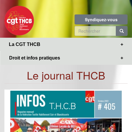
Toggle
Aller
navigation
au
contenu
Syndiquez-vous
principal
Formulaire
de
R
La CGT THCB
recherche
Droit et infos pratiques
Le journal THCB