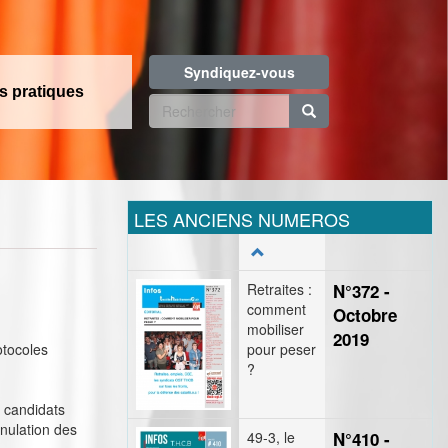
Syndiquez-vous
os pratiques
Formulaire
de
Rechercher
recherche
LES ANCIENS NUMEROS
Retraites :
N°372 -
comment
Octobre
mobiliser
2019
otocoles
pour peser
?
s candidats
nnulation des
49-3, le
N°410 -