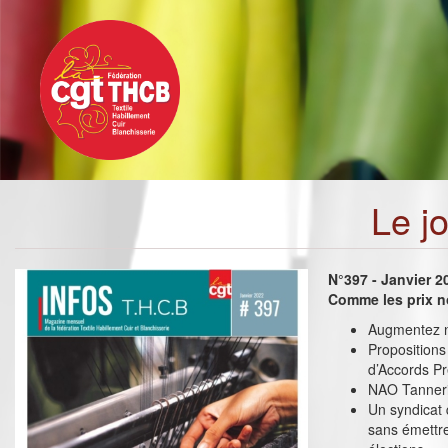
Toggle
Aller
navigation
au
contenu
principal
Le j
N°397 - Janvier 2
Comme les prix n
Augmentez no
Propositions
d’Accords P
NAO Tannerie
Un syndicat 
sans émettre