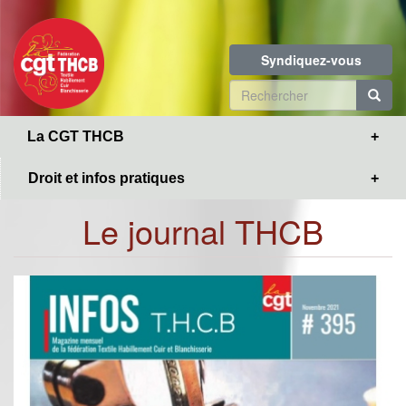
Toggle
Aller
navigation
au
contenu
Syndiquez-vous
principal
Formulaire
de
R
La CGT THCB
recherche
Droit et infos pratiques
Le journal THCB