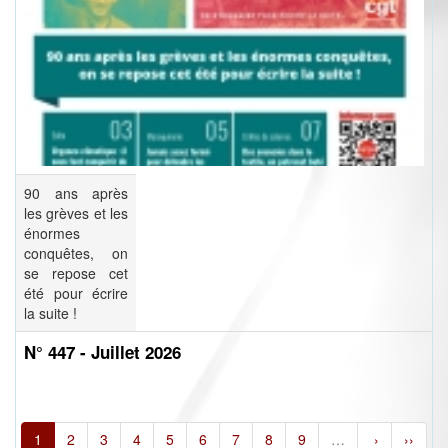
90 ans après
les grèves et les
énormes
conquêtes, on
se repose cet
été pour écrire
la suite !
N° 447 - Juillet 2026
1
2
3
4
5
6
7
8
9
…
›
››