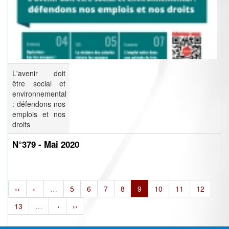
L'avenir doit
être social et
environnemental
: défendons nos
emplois et nos
droits
N°379 - Mai 2020
‹‹
‹
…
5
6
7
8
9
10
11
12
13
…
›
››