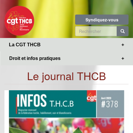
Toggle
Aller
navigation
au
contenu
Syndiquez-vous
principal
Formulaire
de
R
La CGT THCB
recherche
Droit et infos pratiques
Le journal THCB