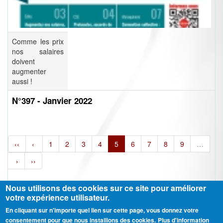
Comme les prix
nos salaires
doivent
augmenter
aussi !
N°397 - Janvier 2022
‹‹
‹
1
2
3
4
5
6
7
8
9
…
›
››
Nous utilisons des cookies sur ce site pour améliorer
votre expérience utilisateur.
En cliquant sur n'importe quel lien sur cette page, vous donnez votre
Ⓒ CGT Fédération THCB - Tous les droits réservés -
Mentions légales
consentement pour que nous installions des cookies.
Plus d'information