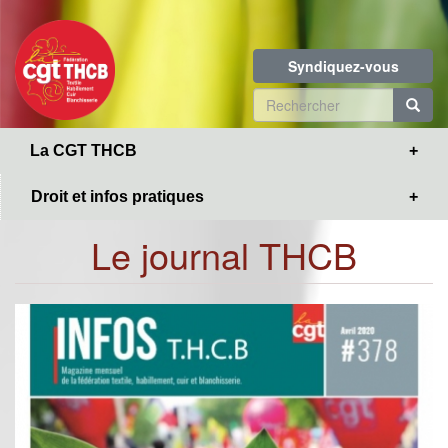
Toggle
Aller
navigation
au
contenu
Syndiquez-vous
principal
Formulaire
de
R
La CGT THCB
recherche
Droit et infos pratiques
Le journal THCB