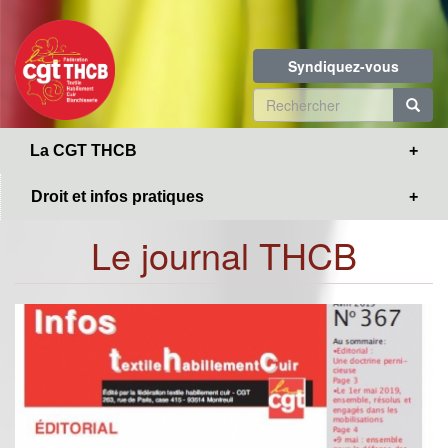
Toggle
Aller
navigation
au
contenu
Syndiquez-vous
principal
Formulaire
de
R
La CGT THCB
recherche
Droit et infos pratiques
Le journal THCB