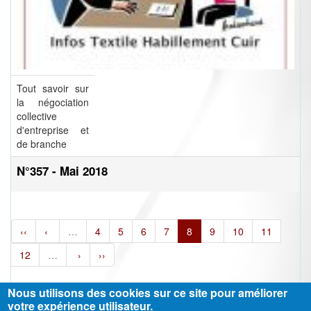
Tout savoir sur
la négociation
collective
d'entreprise et
de branche
N°357 - Mai 2018
‹‹
‹
…
4
5
6
7
8
9
10
11
12
…
›
››
Nous utilisons des cookies sur ce site pour améliorer
votre expérience utilisateur.