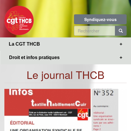
Toggle
Aller
navigation
au
contenu
Syndiquez-vous
principal
Formulaire
de
R
La CGT THCB
recherche
Droit et infos pratiques
Le journal THCB