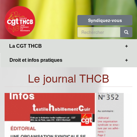
Toggle
Aller
navigation
au
contenu
Syndiquez-vous
principal
Formulaire
de
R
La CGT THCB
recherche
Droit et infos pratiques
Le journal THCB