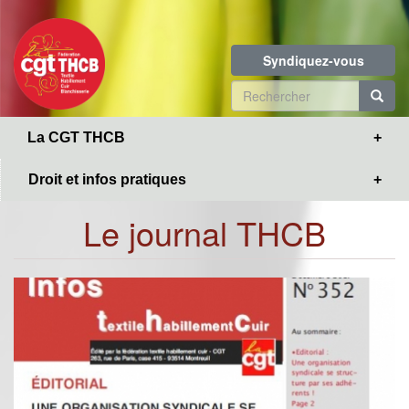
Toggle
Aller
navigation
au
contenu
Syndiquez-vous
principal
Formulaire
de
R
La CGT THCB
recherche
Droit et infos pratiques
Le journal THCB