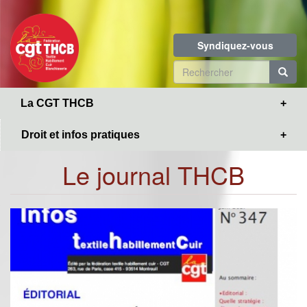
Toggle
Aller
navigation
au
contenu
Syndiquez-vous
principal
Formulaire
de
R
La CGT THCB
recherche
Droit et infos pratiques
Le journal THCB