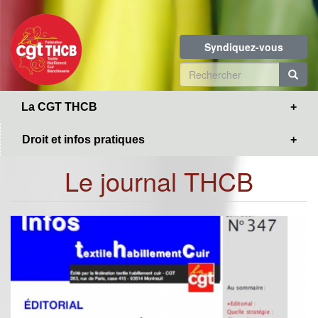
Toggle
Aller
navigation
au
contenu
Syndiquez-vous
principal
Formulaire
de
R
La CGT THCB
recherche
Droit et infos pratiques
Le journal THCB