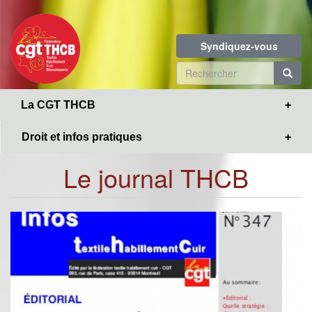
Toggle
Aller
navigation
au
contenu
Syndiquez-vous
principal
Formulaire
de
R
La CGT THCB
recherche
Droit et infos pratiques
Le journal THCB