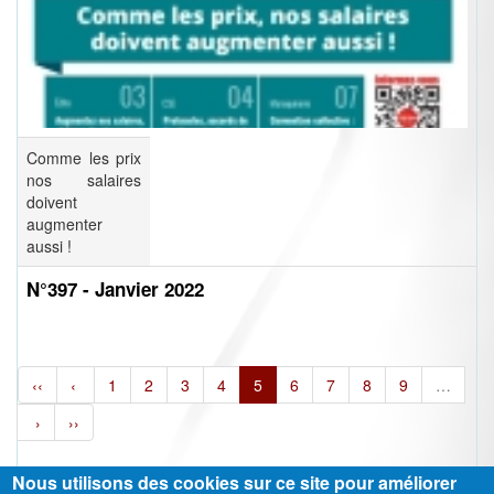
Comme les prix
nos salaires
doivent
augmenter
aussi !
N°397 - Janvier 2022
‹‹
‹
1
2
3
4
5
6
7
8
9
…
›
››
Nous utilisons des cookies sur ce site pour améliorer