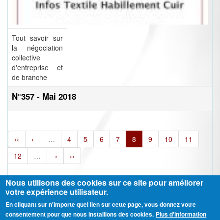
Tout savoir sur
la négociation
collective
d'entreprise et
de branche
N°357 - Mai 2018
‹‹
‹
…
4
5
6
7
8
9
10
11
12
…
›
››
Nous utilisons des cookies sur ce site pour améliorer
votre expérience utilisateur.
En cliquant sur n'importe quel lien sur cette page, vous donnez votre
Ⓒ CGT Fédération THCB - Tous les droits réservés -
Mentions légales
consentement pour que nous installions des cookies.
Plus d'information