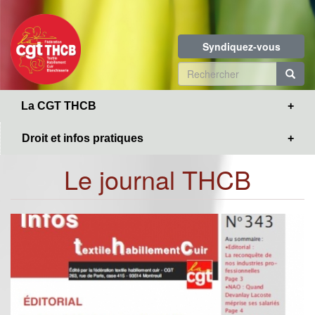
Toggle
Aller
navigation
au
contenu
Syndiquez-vous
principal
Formulaire
de
R
La CGT THCB
recherche
Droit et infos pratiques
Le journal THCB