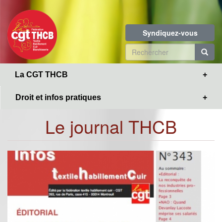
Toggle
Aller
navigation
au
contenu
Syndiquez-vous
principal
Formulaire
de
R
La CGT THCB
recherche
Droit et infos pratiques
Le journal THCB