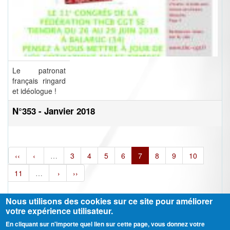
Le patronat
français ringard
et idéologue !
N°353 - Janvier 2018
‹‹
‹
…
3
4
5
6
7
8
9
10
11
…
›
››
Nous utilisons des cookies sur ce site pour améliorer
votre expérience utilisateur.
En cliquant sur n'importe quel lien sur cette page, vous donnez votre