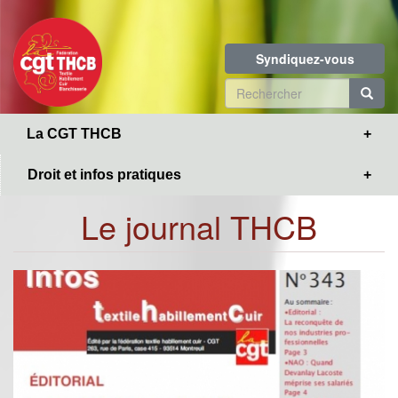
Toggle
Aller
navigation
au
contenu
Syndiquez-vous
principal
Formulaire
de
R
La CGT THCB
recherche
Droit et infos pratiques
Le journal THCB