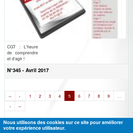
CGT : L'heure
de comprendre
et d'agir !
N°345 - Avril 2017
‹‹
‹
1
2
3
4
5
6
7
8
9
…
›
››
Nous utilisons des cookies sur ce site pour améliorer
votre expérience utilisateur.