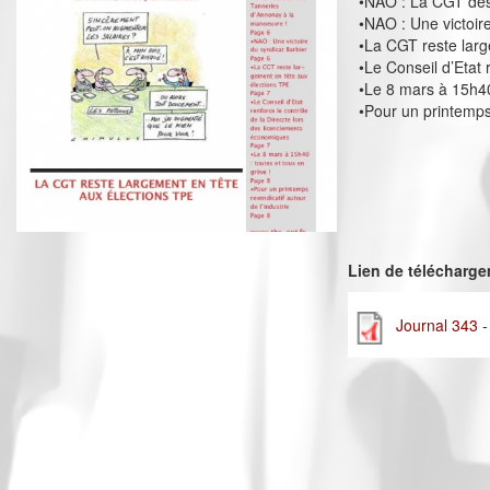
•NAO : La CGT des
•NAO : Une victoir
•La CGT reste larg
•Le Conseil d’Etat
•Le 8 mars à 15h40
•Pour un printemps 
Lien de télécharg
Journal 343 -