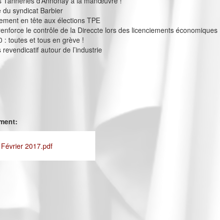
 Tanneries d’Annonay à la manœuvre !
e du syndicat Barbier
ement en tête aux élections TPE
 renforce le contrôle de la Direccte lors des licenciements économiques
 : toutes et tous en grève !
revendicatif autour de l’industrie
ement:
 Février 2017.pdf