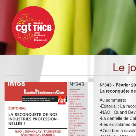
Toggle
Aller
navigation
au
contenu
principal
Le j
N°343 - Février 2
La reconquête de 
Au sommaire:
•Editorial : La rec
•NAO : Quand Deva
•La dentelle de Ca
•Les ex-salariés d
•C’est bon à savoir