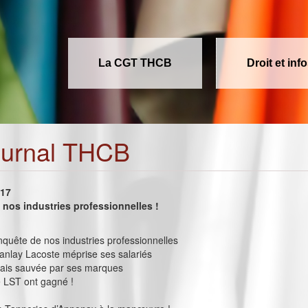
La CGT THCB
Droit et inf
ournal THCB
017
nos industries professionnelles !
onquête de nos industries professionnelles
nlay Lacoste méprise ses salariés
lais sauvée par ses marques
e LST ont gagné !