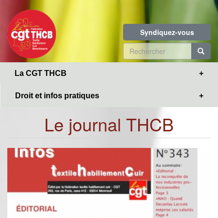
Toggle
Aller
navigation
au
contenu
Syndiquez-vous
principal
Formulaire
de
R
La CGT THCB
recherche
Droit et infos pratiques
Le journal THCB