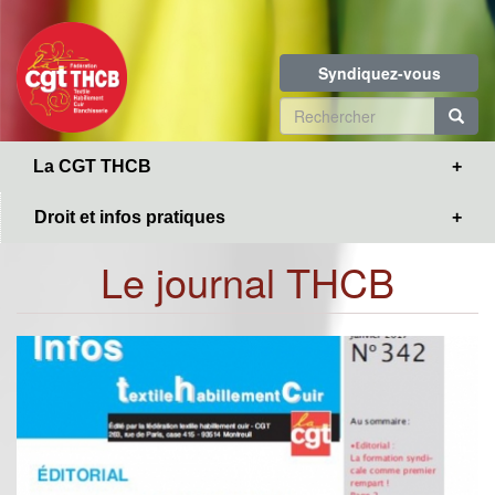
Toggle
Aller
navigation
au
contenu
Syndiquez-vous
principal
Formulaire
de
R
La CGT THCB
recherche
Droit et infos pratiques
Le journal THCB