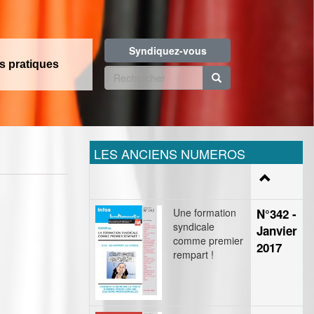
Syndiquez-vous
os pratiques
Formulaire
de
Rechercher
recherche
LES ANCIENS NUMEROS
Une formation
N°342 -
syndicale
Janvier
comme premier
2017
rempart !