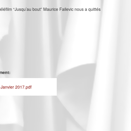
téléfilm “Jusqu’au bout” Maurice Failevic nous a quittés
ement:
 Janvier 2017.pdf