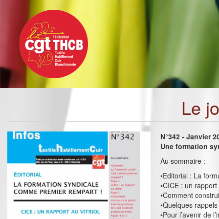
Toggle
Aller
navigation
au
contenu
principal
Le j
N°342 - Janvier 2
Une formation sy
Au sommaire :
•Editorial : La fo
•CICE : un rapport a
•Comment construir
•Quelques rappels 
•Pour l’avenir de l’