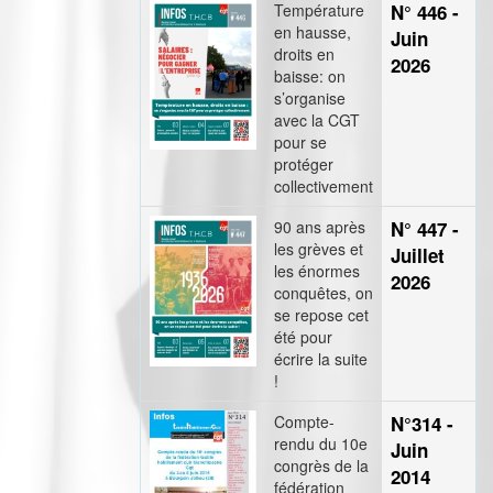
Température
N° 446 -
en hausse,
Juin
droits en
2026
baisse: on
s’organise
avec la CGT
pour se
protéger
collectivement
90 ans après
N° 447 -
les grèves et
Juillet
les énormes
2026
conquêtes, on
se repose cet
été pour
écrire la suite
!
Compte-
N°314 -
rendu du 10e
Juin
congrès de la
2014
fédération