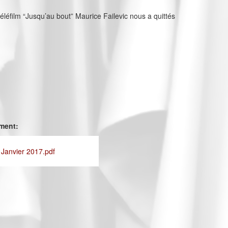
téléfilm “Jusqu’au bout” Maurice Failevic nous a quittés
ement:
 Janvier 2017.pdf