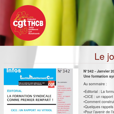
Toggle
Aller
navigation
au
contenu
principal
Le j
N°342 - Janvier 2
Une formation sy
Au sommaire :
•Editorial : La fo
•CICE : un rapport a
•Comment construir
•Quelques rappels 
•Pour l’avenir de l’