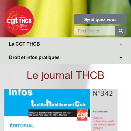
Toggle
Aller
navigation
au
contenu
Syndiquez-vous
principal
Formulaire
de
R
La CGT THCB
recherche
Droit et infos pratiques
Le journal THCB