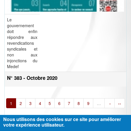
Le
gouvernement
doit enfin
répondre aux
revendications
syndicales et
non aux
injonctions du
Medef
N° 383 - Octobre 2020
1
2
3
4
5
6
7
8
9
…
›
››
Nous utilisons des cookies sur ce site pour améliorer
votre expérience utilisateur.