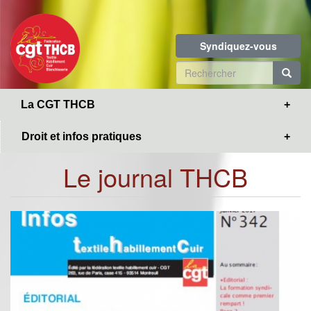
Toggle
Aller
navigation
au
contenu
Syndiquez-vous
principal
Formulaire
de
R
La CGT THCB
recherche
Droit et infos pratiques
Le journal THCB