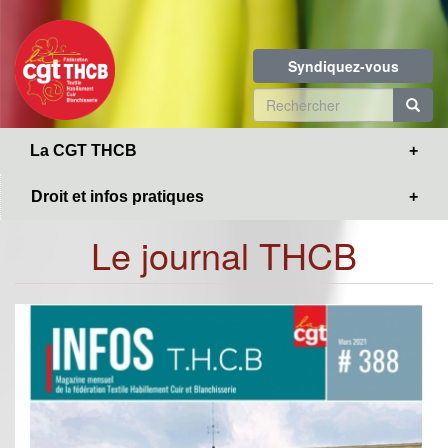
Toggle
Aller
navigation
au
contenu
Syndiquez-vous
principal
Formulaire
de
R
La CGT THCB
recherche
Droit et infos pratiques
Le journal THCB