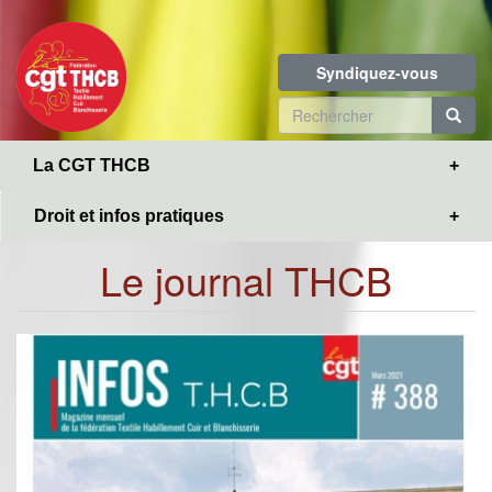
Toggle
Aller
navigation
au
contenu
Syndiquez-vous
principal
Formulaire
de
R
La CGT THCB
recherche
Droit et infos pratiques
Le journal THCB