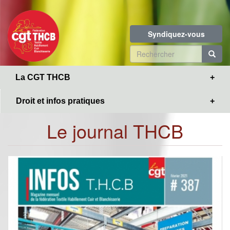
Toggle
Aller
navigation
au
contenu
Syndiquez-vous
principal
Formulaire
de
R
La CGT THCB
recherche
Droit et infos pratiques
Le journal THCB