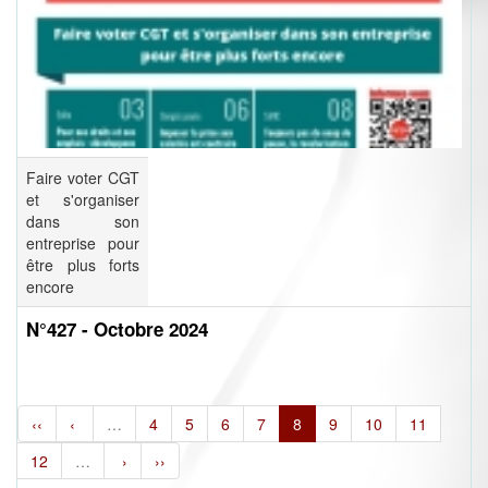
Faire voter CGT
et s'organiser
dans son
entreprise pour
être plus forts
encore
N°427 - Octobre 2024
‹‹
‹
…
4
5
6
7
8
9
10
11
12
…
›
››